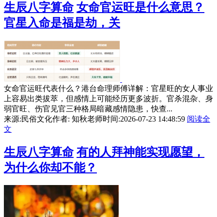
生辰八字算命
女命官运旺是什么意思？
官星入命是福是劫，关
女命官运旺代表什么？港台命理师傅详解：官星旺的女人事业
上容易出类拔萃，但感情上可能经历更多波折。官杀混杂、身
弱官旺、伤官见官三种格局暗藏感情隐患，快查...
来源:民俗文化
作者: 知秋老师
时间:2026-07-23 14:48:59
阅读全
文
生辰八字算命
有的人拜神能实现愿望，
为什么你却不能？