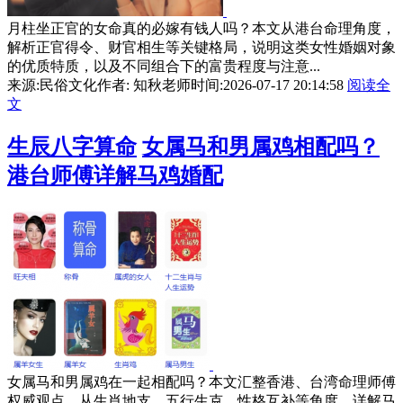
月柱坐正官的女命真的必嫁有钱人吗？本文从港台命理角度，
解析正官得令、财官相生等关键格局，说明这类女性婚姻对象
的优质特质，以及不同组合下的富贵程度与注意...
来源:民俗文化
作者: 知秋老师
时间:2026-07-17 20:14:58
阅读全
文
生辰八字算命
女属马和男属鸡相配吗？
港台师傅详解马鸡婚配
女属马和男属鸡在一起相配吗？本文汇整香港、台湾命理师傅
权威观点，从生肖地支、五行生克、性格互补等角度，详解马