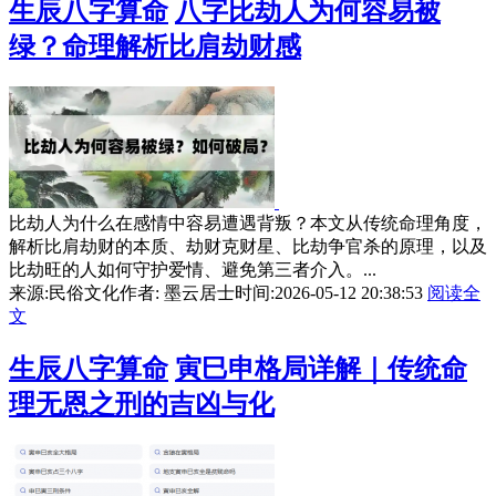
生辰八字算命
八字比劫人为何容易被
绿？命理解析比肩劫财感
比劫人为什么在感情中容易遭遇背叛？本文从传统命理角度，
解析比肩劫财的本质、劫财克财星、比劫争官杀的原理，以及
比劫旺的人如何守护爱情、避免第三者介入。...
来源:民俗文化
作者: 墨云居士
时间:2026-05-12 20:38:53
阅读全
文
生辰八字算命
寅巳申格局详解｜传统命
理无恩之刑的吉凶与化