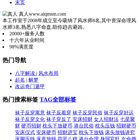
末页
真人
www.aiqmsm.com
本工作室于2008年成立至今吸纳了风水师8名,其中资深命理风
水师3名,熟悉八字命盘,助你趋吉避凶。
20000+
服务人数
十六年
从业时间
98%
满意度
热门导航
八字解读
|
风水布局
起名
|
解梦
改运奇门遁甲
热门搜索标签
TAG全部标签
袜子反穿寓意
袜子反着穿
袜子反穿民俗
袜子反穿好运
袜子反穿文化
袜子穿反了
安床招财
女人招财法
七星聚
财
硬币招财
枕头下放硬币
港台民俗
枕头压钱
招财硬币
安床仪式
安床硬币
招财进宝
枕头下放钱
床头放钱讲究
床脚压钱
床底放钱
四平八稳
港台命理
身弱官旺
女命婚