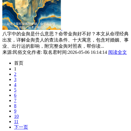
八字中的金舆是什么意思？命带金舆好不好？本文从命理经典
出发，详解金舆贵人的查法条件、十大寓意，包含对婚姻、事
业、出行运的影响，附完整金舆对照表，帮你读...
来源:民俗文化
作者: 取名君
时间:2026-05-06 16:14:14
阅读全文
首页
1
2
3
4
5
6
7
8
9
10
11
下一页