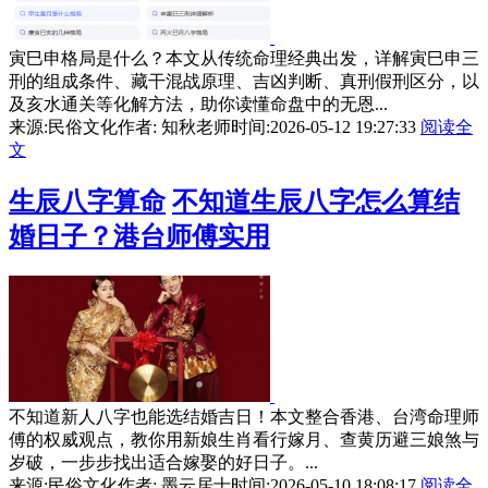
寅巳申格局是什么？本文从传统命理经典出发，详解寅巳申三
刑的组成条件、藏干混战原理、吉凶判断、真刑假刑区分，以
及亥水通关等化解方法，助你读懂命盘中的无恩...
来源:民俗文化
作者: 知秋老师
时间:2026-05-12 19:27:33
阅读全
文
生辰八字算命
不知道生辰八字怎么算结
婚日子？港台师傅实用
不知道新人八字也能选结婚吉日！本文整合香港、台湾命理师
傅的权威观点，教你用新娘生肖看行嫁月、查黄历避三娘煞与
岁破，一步步找出适合嫁娶的好日子。...
来源:民俗文化
作者: 墨云居士
时间:2026-05-10 18:08:17
阅读全