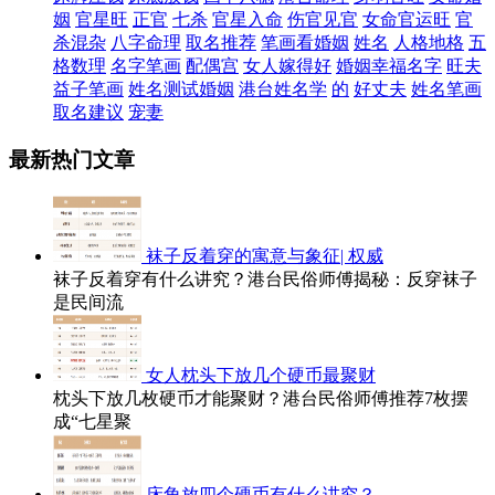
姻
官星旺
正官
七杀
官星入命
伤官见官
女命官运旺
官
杀混杂
八字命理
取名推荐
笔画看婚姻
姓名
人格地格
五
格数理
名字笔画
配偶宫
女人嫁得好
婚姻幸福名字
旺夫
益子笔画
姓名测试婚姻
港台姓名学
的
好丈夫
姓名笔画
取名建议
宠妻
最新热门文章
袜子反着穿的寓意与象征| 权威
袜子反着穿有什么讲究？港台民俗师傅揭秘：反穿袜子
是民间流
女人枕头下放几个硬币最聚财
枕头下放几枚硬币才能聚财？港台民俗师傅推荐7枚摆
成“七星聚
床角放四个硬币有什么讲究？