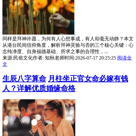
同样是拜神许愿，为何有人心想事成，有人却毫无动静？本文
从港台民间信仰角度，解析拜神灵验与否的三个核心关键：心
念纯净度、自身福德基础、所求之事的合理性，...
来源:民俗文化
作者: 知秋老师
时间:2026-07-17 20:25:25
阅读全
文
生辰八字算命
月柱坐正官女命必嫁有钱
人？详解优质婚缘命格