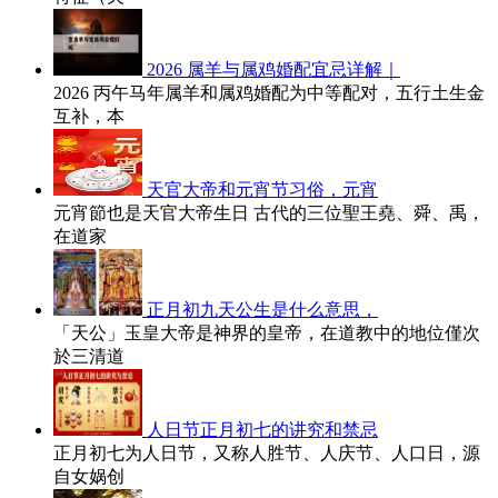
2026 属羊与属鸡婚配宜忌详解｜
2026 丙午马年属羊和属鸡婚配为中等配对，五行土生金
互补，本
天官大帝和元宵节习俗，元宵
元宵節也是天官大帝生日 古代的三位聖王堯、舜、禹，
在道家
正月初九天公生是什么意思，
「天公」玉皇大帝是神界的皇帝，在道教中的地位僅次
於三清道
人日节正月初七的讲究和禁忌
正月初七为人日节，又称人胜节、人庆节、人口日，源
自女娲创