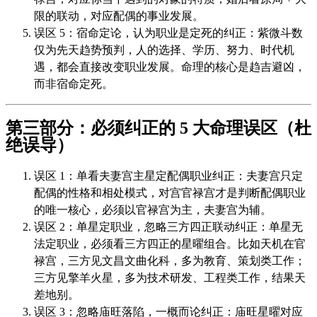
限的联动，对应配偶的事业发展。
误区 5：宿命定论，认为职业是定死的纠正：紫微斗数
仅为先天趋势预判，人的选择、学历、努力、时代机
遇，都会直接改变职业发展。命理的核心是趋吉避凶，
而非宿命定死。
第三部分：必须纠正的 5 大命理误区（杜
绝误导）
误区 1：单看夫妻宫主星定配偶职业纠正：夫妻宫只定
配偶的性格和相处模式，对宫官禄宫才是判断配偶职业
的唯一核心，必须以官禄宫为主，夫妻宫为辅。
误区 2：单星定职业，忽略三方四正联动纠正：单星无
法定职业，必须看三方四正的星曜组合。比如天机在官
禄宫，三方见文昌文曲化科，多为教育、策划类工作；
三方见擎羊火星，多为技术研发、工程类工作，结果天
差地别。
误区 3：忽略庙旺落陷，一概而论纠正：庙旺星曜对应