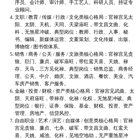
序员、会计师、审计师、手工艺人、科研人员、持证专
业顾问。
文职 / 教育 / 传媒 / 行政 / 文化类核心格局：官禄宫见太
阳、太阴、天机、天同、天梁庙旺，带文昌文曲、化
科，无煞星冲破。典型岗位：教师、行政、人事、秘
书、编辑、新媒体运营、文案策划、文化传媒、出版、
博物馆 / 图书馆体系。
销售 / 商务 / 公关 / 服务 / 文旅类核心格局：官禄宫见贪
狼、巨门、廉贞、破军庙旺，带红鸾天喜、天姚、禄
存、天马，三方见化禄。典型岗位：销售总监、商务经
理、公关、中介、婚庆、文旅、酒店、餐饮、美业、汽
车房产销售、客户服务。
金融 / 投资 / 财税 / 资产类核心格局：官禄宫见武曲、太
阴、天府庙旺，带禄存、化禄 / 化权，无煞星冲破。典
型岗位：银行、证券、保险、基金、财税、投资、资产
管理、房地产、信贷风控。
自由职业 / 艺术 / 演艺 / 自媒体 / 创意类核心格局：官禄
宫见贪狼、廉贞、七杀、破军，带文昌文曲、红鸾天
喜、天姚、咸池、化科，见地空地劫，无严重煞星冲