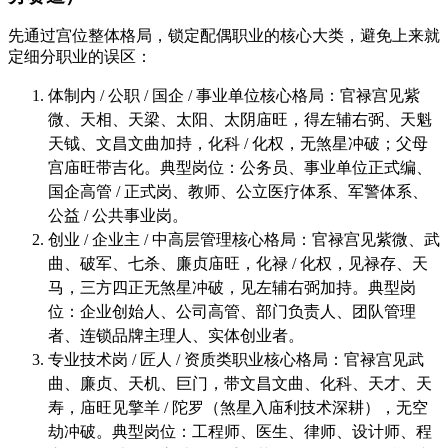
先通过宫位整体格局，锁定配偶职业的核心大类，避免上来就
定细分职业的误区：
体制内 / 公职 / 国企 / 事业单位核心格局：官禄宫见紫
微、天相、天梁、太阳、太阴庙旺，得左辅右弼、天魁
天钺、文昌文曲加持，化科 / 化权，无煞星冲破；父母
宫庙旺带吉化。典型岗位：公务员、事业单位正式编、
国企高管 / 正式岗、教师、公立医疗体系、军警体系、
公益 / 公共事业岗。
创业 / 企业主 / 中高层管理核心格局：官禄宫见紫微、武
曲、破军、七杀、廉贞庙旺，化禄 / 化权，见禄存、天
马，三方四正无煞星冲破，见左辅右弼加持。典型岗
位：企业创始人、公司高管、部门负责人、团队管理
者、连锁品牌主理人、实体创业者。
专业技术岗 / 匠人 / 资质类职业核心格局：官禄宫见武
曲、廉贞、天机、巨门，带文昌文曲、化科、天才、天
寿，庙旺见擎羊 / 陀罗（煞星入庙利技术深耕），无空
劫冲破。典型岗位：工程师、医生、律师、设计师、程