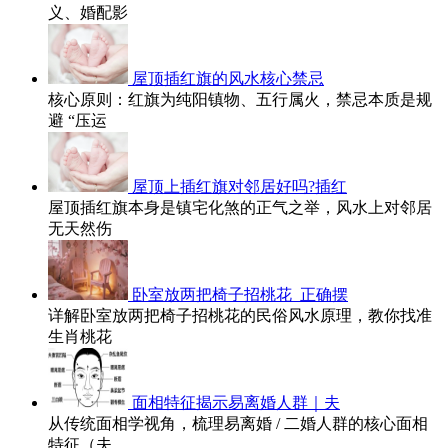
义、婚配影
屋顶插红旗的风水核心禁忌
核心原则：红旗为纯阳镇物、五行属火，禁忌本质是规
避 “压运
屋顶上插红旗对邻居好吗?插红
屋顶插红旗本身是镇宅化煞的正气之举，风水上对邻居
无天然伤
卧室放两把椅子招桃花_正确摆
详解卧室放两把椅子招桃花的民俗风水原理，教你找准
生肖桃花
面相特征揭示易离婚人群｜夫
从传统面相学视角，梳理易离婚 / 二婚人群的核心面相
特征（夫