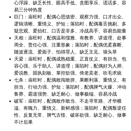
心浮躁、缺乏长性、眼高手低、贪图享乐、谎话多、容
易三分钟热度
巨门：庙旺时，配偶心思缜密、观察力强、口才出众、
逻辑清晰、重情义、护短；落陷时，配偶毒舌挑剔、多
疑悲观、爱抬杠、口舌是非多、冷战高手、容易负能量
天相：庙旺时，配偶温和儒雅、有教养、讲道理、处事
周全、责任心强、注重形象；落陷时，配偶优柔寡断、
随波逐流、爱面子、怕得罪人、缺乏主见、墙头草
天梁：庙旺时，配偶成熟稳重、正直仗义、有担当、包
容心强、乐于助人、讲道理；落陷时，配偶好为人师、
爱说教、固执刻板、掌控欲强、倚老卖老、吹毛求疵
七杀：庙旺时，配偶敢闯敢拼、果断利落、重情义、有
担当、行动力强、护短；落陷时，配偶脾气火爆、冲动
鲁莽、霸道强势、缺乏耐心、做事极端、容易冷战
破军：庙旺时，配偶敢作敢当、不走寻常路、才华横
溢、有魄力、重情义、新鲜感强；落陷时，配偶叛逆任
性、反复无常、脾气古怪、破坏欲强、缺乏耐心、做事
不计后果