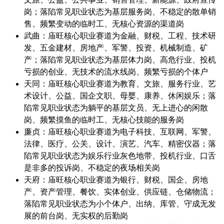
岗；落陷常见职业状态为基层服务岗、不稳定的散单销
售、频繁变动的临时工、无核心资源的渠道岗
武曲：庙旺核心职业赛道为金融、财税、工程、技术研
发、五金建材、房地产、军警、投资、机械制造、矿
产；落陷常见职业状态为基层体力岗、高危行业、投机
亏损的创业、无技术的流水线岗、频繁亏损的个体户
天同：庙旺核心职业赛道为教育、文旅、服务行业、艺
术设计、公益、国企文职、母婴、康养、休闲娱乐；落
陷常见职业状态为躺平的基层文员、无上进心的闲散
岗、频繁摸鱼的临时工、无核心技能的服务岗
廉贞：庙旺核心职业赛道为电子科技、互联网、军警、
法律、医疗、公关、设计、演艺、汽车、精密仪器；落
陷常见职业状态为娱乐行业灰色地带、投机行业、口舌
是非多的投诉岗、不稳定的夜场相关岗
天府：庙旺核心职业赛道为银行、财税、国企、房地
产、资产管理、餐饮、实体创业、供应链、仓储物流；
落陷常见职业状态为小个体户、出纳、库管、守成无发
展的前台岗、无实权的后勤岗