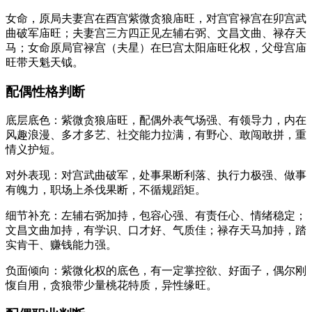
女命，原局夫妻宫在酉宫紫微贪狼庙旺，对宫官禄宫在卯宫武
曲破军庙旺；夫妻宫三方四正见左辅右弼、文昌文曲、禄存天
马；女命原局官禄宫（夫星）在巳宫太阳庙旺化权，父母宫庙
旺带天魁天钺。
配偶性格判断
底层底色：紫微贪狼庙旺，配偶外表气场强、有领导力，内在
风趣浪漫、多才多艺、社交能力拉满，有野心、敢闯敢拼，重
情义护短。
对外表现：对宫武曲破军，处事果断利落、执行力极强、做事
有魄力，职场上杀伐果断，不循规蹈矩。
细节补充：左辅右弼加持，包容心强、有责任心、情绪稳定；
文昌文曲加持，有学识、口才好、气质佳；禄存天马加持，踏
实肯干、赚钱能力强。
负面倾向：紫微化权的底色，有一定掌控欲、好面子，偶尔刚
愎自用，贪狼带少量桃花特质，异性缘旺。