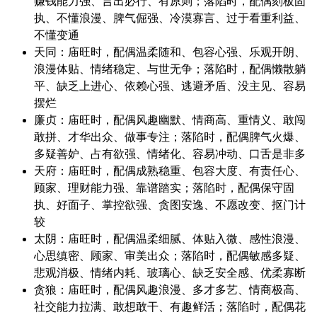
赚钱能力强、言出必行、有原则；落陷时，配偶刻板固
执、不懂浪漫、脾气倔强、冷漠寡言、过于看重利益、
不懂变通
天同：庙旺时，配偶温柔随和、包容心强、乐观开朗、
浪漫体贴、情绪稳定、与世无争；落陷时，配偶懒散躺
平、缺乏上进心、依赖心强、逃避矛盾、没主见、容易
摆烂
廉贞：庙旺时，配偶风趣幽默、情商高、重情义、敢闯
敢拼、才华出众、做事专注；落陷时，配偶脾气火爆、
多疑善妒、占有欲强、情绪化、容易冲动、口舌是非多
天府：庙旺时，配偶成熟稳重、包容大度、有责任心、
顾家、理财能力强、靠谱踏实；落陷时，配偶保守固
执、好面子、掌控欲强、贪图安逸、不愿改变、抠门计
较
太阴：庙旺时，配偶温柔细腻、体贴入微、感性浪漫、
心思缜密、顾家、审美出众；落陷时，配偶敏感多疑、
悲观消极、情绪内耗、玻璃心、缺乏安全感、优柔寡断
贪狼：庙旺时，配偶风趣浪漫、多才多艺、情商极高、
社交能力拉满、敢想敢干、有趣鲜活；落陷时，配偶花