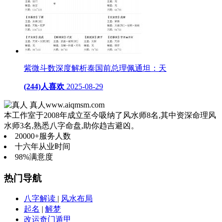
紫微斗数深度解析泰国前总理佩通坦：天
(244)人喜欢
2025-08-29
真人
www.aiqmsm.com
本工作室于2008年成立至今吸纳了风水师8名,其中资深命理风
水师3名,熟悉八字命盘,助你趋吉避凶。
20000+
服务人数
十六年
从业时间
98%
满意度
热门导航
八字解读
|
风水布局
起名
|
解梦
改运奇门遁甲