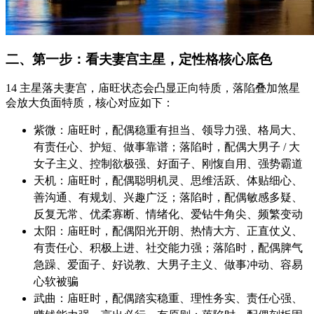
二、第一步：看夫妻宫主星，定性格核心底色
14 主星落夫妻宫，庙旺状态会凸显正向特质，落陷叠加煞星
会放大负面特质，核心对应如下：
紫微：庙旺时，配偶稳重有担当、领导力强、格局大、
有责任心、护短、做事靠谱；落陷时，配偶大男子 / 大
女子主义、控制欲极强、好面子、刚愎自用、强势霸道
天机：庙旺时，配偶聪明机灵、思维活跃、体贴细心、
善沟通、有规划、兴趣广泛；落陷时，配偶敏感多疑、
反复无常、优柔寡断、情绪化、爱钻牛角尖、频繁变动
太阳：庙旺时，配偶阳光开朗、热情大方、正直仗义、
有责任心、积极上进、社交能力强；落陷时，配偶脾气
急躁、爱面子、好说教、大男子主义、做事冲动、容易
心软被骗
武曲：庙旺时，配偶踏实稳重、理性务实、责任心强、