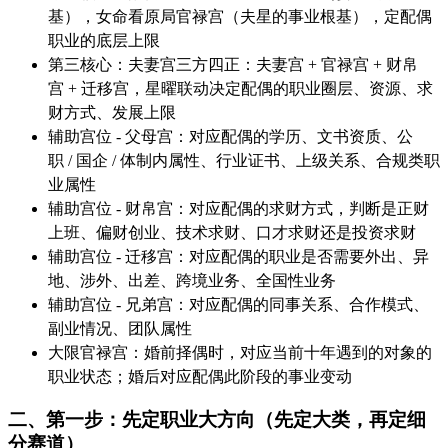
基），女命看原局官禄宫（夫星的事业根基），定配偶
职业的底层上限
第三核心：夫妻宫三方四正：夫妻宫 + 官禄宫 + 财帛
宫 + 迁移宫，星曜联动决定配偶的职业圈层、资源、求
财方式、发展上限
辅助宫位 - 父母宫：对应配偶的学历、文书资质、公
职 / 国企 / 体制内属性、行业证书、上级关系、合规类职
业属性
辅助宫位 - 财帛宫：对应配偶的求财方式，判断是正财
上班、偏财创业、技术求财、口才求财还是投资求财
辅助宫位 - 迁移宫：对应配偶的职业是否需要外出、异
地、涉外、出差、跨境业务、全国性业务
辅助宫位 - 兄弟宫：对应配偶的同事关系、合作模式、
副业情况、团队属性
大限官禄宫：婚前择偶时，对应当前十年遇到的对象的
职业状态；婚后对应配偶此阶段的事业变动
二、第一步：先定职业大方向（先定大类，再定细
分赛道）