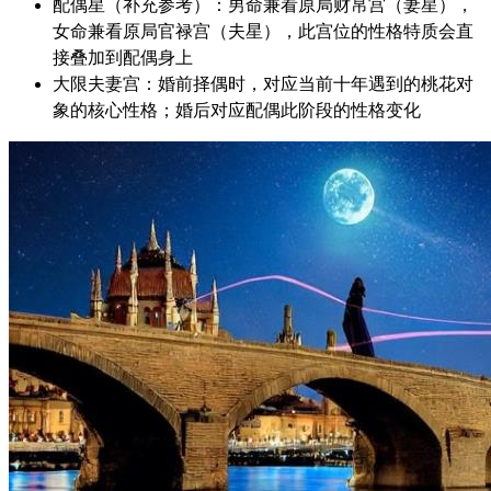
配偶星（补充参考）：男命兼看原局财帛宫（妻星），
女命兼看原局官禄宫（夫星），此宫位的性格特质会直
接叠加到配偶身上
大限夫妻宫：婚前择偶时，对应当前十年遇到的桃花对
象的核心性格；婚后对应配偶此阶段的性格变化