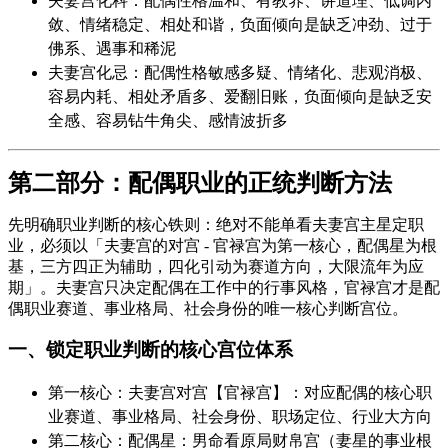
夫妻宫化科：配偶性格温和、有教养、讲道理、低调内
敛、情绪稳定、相处和谐，负面倾向是缺乏冲劲、过于
佛系、遇事和稀泥
夫妻宫化忌：配偶性格敏感多疑、情绪化、悲观消极、
容易内耗、相处矛盾多、爱翻旧账，负面倾向是缺乏安
全感、容易钻牛角尖、感情波折多
第二部分：配偶职业的正统判断方法
先明确职业判断的核心铁则：绝对不能单看夫妻宫主星定职
业，必须以「夫妻宫的对宫 - 官禄宫为第一核心，配偶星为根
基，三方四正为辅助，四化引动为赛道方向，大限流年为应
期」。夫妻宫只决定配偶在工作中的行事风格，官禄宫才是配
偶职业赛道、事业格局、社会身份的唯一核心判断宫位。
一、锁定职业判断的核心宫位体系
第一核心：夫妻宫对宫【官禄宫】：对应配偶的核心职
业赛道、事业格局、社会身份、职场定位、行业大方向
第二核心：配偶星：男命看原局财帛宫（妻星的事业根