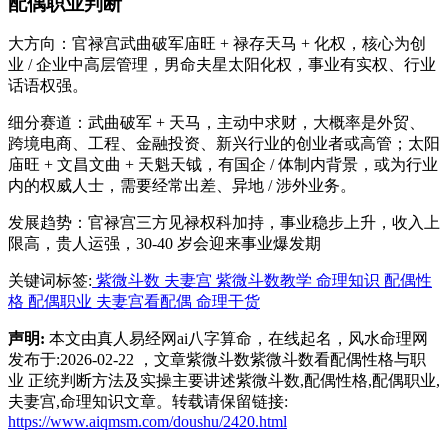
配偶职业判断
大方向：官禄宫武曲破军庙旺 + 禄存天马 + 化权，核心为创
业 / 企业中高层管理，男命夫星太阳化权，事业有实权、行业
话语权强。
细分赛道：武曲破军 + 天马，主动中求财，大概率是外贸、
跨境电商、工程、金融投资、新兴行业的创业者或高管；太阳
庙旺 + 文昌文曲 + 天魁天钺，有国企 / 体制内背景，或为行业
内的权威人士，需要经常出差、异地 / 涉外业务。
发展趋势：官禄宫三方见禄权科加持，事业稳步上升，收入上
限高，贵人运强，30-40 岁会迎来事业爆发期
关键词标签:
紫微斗数
夫妻宫
紫微斗数教学
命理知识
配偶性
格
配偶职业
夫妻宫看配偶
命理干货
声明:
本文由真人易经网ai八字算命，在线起名，风水命理网
发布于:2026-02-22 ，文章紫微斗数紫微斗数看配偶性格与职
业 正统判断方法及实操主要讲述紫微斗数,配偶性格,配偶职业,
夫妻宫,命理知识文章。转载请保留链接:
https://www.aiqmsm.com/doushu/2420.html