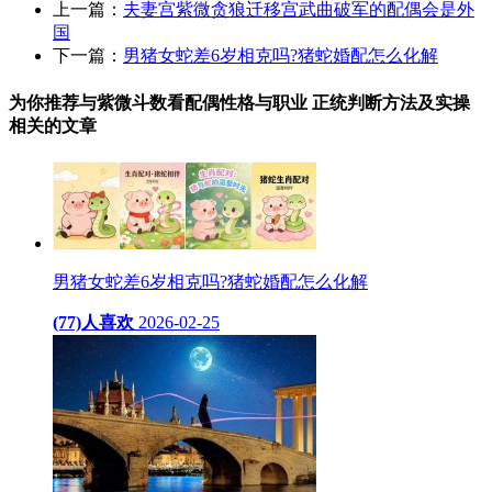
上一篇：
夫妻宫紫微贪狼迁移宫武曲破军的配偶会是外
国
下一篇：
男猪女蛇差6岁相克吗?猪蛇婚配怎么化解
为你推荐与紫微斗数看配偶性格与职业 正统判断方法及实操
相关的
文章
男猪女蛇差6岁相克吗?猪蛇婚配怎么化解
(77)人喜欢
2026-02-25