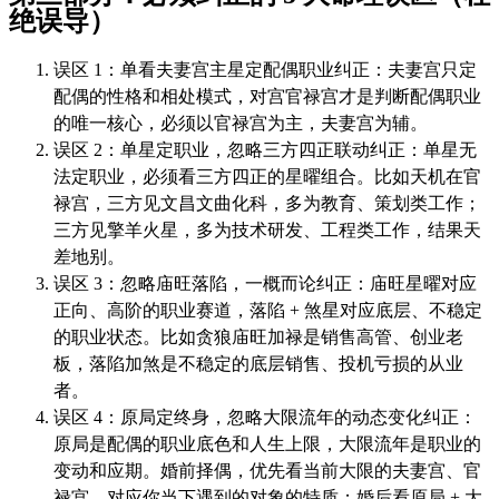
绝误导）
误区 1：单看夫妻宫主星定配偶职业纠正：夫妻宫只定
配偶的性格和相处模式，对宫官禄宫才是判断配偶职业
的唯一核心，必须以官禄宫为主，夫妻宫为辅。
误区 2：单星定职业，忽略三方四正联动纠正：单星无
法定职业，必须看三方四正的星曜组合。比如天机在官
禄宫，三方见文昌文曲化科，多为教育、策划类工作；
三方见擎羊火星，多为技术研发、工程类工作，结果天
差地别。
误区 3：忽略庙旺落陷，一概而论纠正：庙旺星曜对应
正向、高阶的职业赛道，落陷 + 煞星对应底层、不稳定
的职业状态。比如贪狼庙旺加禄是销售高管、创业老
板，落陷加煞是不稳定的底层销售、投机亏损的从业
者。
误区 4：原局定终身，忽略大限流年的动态变化纠正：
原局是配偶的职业底色和人生上限，大限流年是职业的
变动和应期。婚前择偶，优先看当前大限的夫妻宫、官
禄宫，对应你当下遇到的对象的特质；婚后看原局 + 大