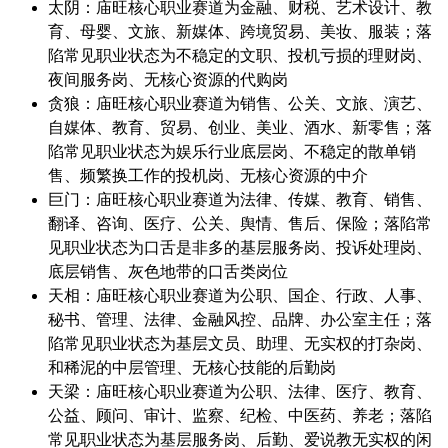
太阴：庙旺核心职业赛道为金融、财税、艺术设计、教
育、母婴、文旅、新媒体、跨境贸易、美妆、服装；落
陷常见职业状态为不稳定的文职、投机亏损的理财岗、
夜间服务岗、无核心资源的代购岗
贪狼：庙旺核心职业赛道为销售、公关、文旅、演艺、
自媒体、教育、贸易、创业、美业、酒水、新零售；落
陷常见职业状态为娱乐行业底层岗、不稳定的散单销
售、频繁换工作的投机岗、无核心资源的中介
巨门：庙旺核心职业赛道为法律、传媒、教育、销售、
翻译、咨询、医疗、公关、舆情、售后、保险；落陷常
见职业状态为口舌是非多的基层服务岗、投诉处理岗、
底层销售、灰色地带的口舌类岗位
天相：庙旺核心职业赛道为公职、国企、行政、人事、
秘书、管理、法律、金融风控、品牌、办公室主任；落
陷常见职业状态为基层文员、助理、无实权的打杂岗、
和稀泥的中层管理、无核心技能的后勤岗
天梁：庙旺核心职业赛道为公职、法律、医疗、教育、
公益、顾问、审计、监察、纪检、中医药、养老；落陷
常见职业状态为基层服务岗、后勤、爱说教无实权的闲