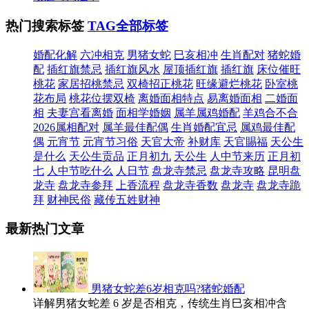
热门搜索标签
TAG全部标签
婚配化解
六冲相克
男猪女蛇
巳亥相冲
生肖配对
猪蛇婚
配
插红旗禁忌
插红旗风水
屋顶插红旗
插红旗
床位催旺
桃花
家居招桃禁忌
双椅招正桃花
旺缘避烂桃花
卧室桃
花布局
桃花位摆双椅
离婚面相特点
易离婚面相
二婚面
相
夫妻宫看离婚
面相学婚姻
属羊属鸡婚配
羊鸡合不合
2026属相配对
属羊最佳配偶
生肖婚配宜忌
属鸡最佳配
偶
元宵节
元宵节习俗
天官大帝
补财库
天官賜福
天公生
是什么
天公生贡品
正月初九
天公生
人中节来历
正月初
七
人中节吃什么
人日节
盘龙寺禁忌
盘龙寺攻略
昆明盘
龙寺
盘龙寺参拜
上香流程
盘龙寺香数
盘龙寺
盘龙寺跪
拜
财神民俗
藏传五姓财神
最新热门文章
男猪女蛇差6岁相克吗?猪蛇婚配
详解男猪女蛇差 6 岁是否相克，传统生肖巳亥相冲含