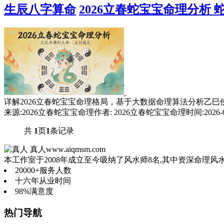
生辰八字算命
2026立春蛇宝宝命理分析
详解2026立春蛇宝宝命理格局，基于大数据命理算法分析乙巳
来源:2026立春蛇宝宝命理
作者: 2026立春蛇宝宝命理
时间:2026-0
共
1
页
1
条记录
真人
www.aiqmsm.com
本工作室于2008年成立至今吸纳了风水师8名,其中资深命理风
20000+
服务人数
十六年
从业时间
98%
满意度
热门导航