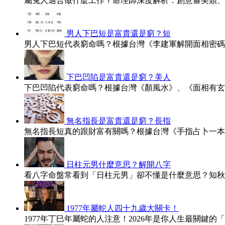
屬兔人適合做什麼工作？命理師深度解析：創意審美類、
男人下巴短是富貴還是窮？短
男人下巴短代表窮命嗎？根據台灣《李建軍解開面相密碼
下巴凹陷是富貴還是窮？美人
下巴凹陷代表窮命嗎？根據台灣《顏風水》、《面相有玄
無名指長是富貴還是窮？長指
無名指長短真的跟財富有關嗎？根據台灣《手指占卜一本
日柱元男什麼意思？解開八字
看八字命盤常看到「日柱元男」卻不懂是什麼意思？知秋
1977年屬蛇人四十九歲大關卡！
1977年丁巳年屬蛇的人注意！2026年是你人生最關鍵的