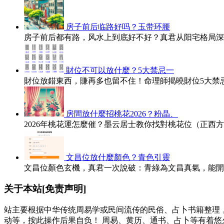
房子前后临路好吗？玉带环腰
房子前后都有路，风水上到底好不好？真君从阳宅格局深
財位不可以放什麼？5大禁忌一
財位放錯東西，賺再多也留不住！命理師揭曉財位5大禁
房間放什麼招桃花2026？粉晶、
2026年桃花運怎麼催？墨云居士教你找對桃花位（正西
文昌位放什麼顏色？青色引靈
文昌位顏色玄機，真君一次說破：青綠為文昌真氣，能開
关于本站[免责声明]
站主要根据中华传统周易学或民间流传的民俗、占卜书籍整理
动等，按此操作后果自负！ 周易、黄历、通书、占卜等有着