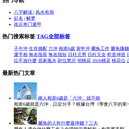
热门导航
八字解读
|
风水布局
起名
|
解梦
改运奇门遁甲
热门搜索标签
TAG全部标签
子午沖
生肖婚配
六沖
相差6歲
寅申沖
屬兔工作
屬兔賺錢
運手相
無名指長
無名指短
日柱元男
日柱元女
乾造坤造
位不放什麼
居家風水
財位禁忌
招桃花
2026桃花
桃花位
最新热门文章
兩人相差6歲是「六沖」就不能
相差6歲就是六沖，註定分手？根據台灣《學會八字的第
屬兔的人幹什麼最掙錢？三大