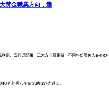
大黃金職業方向，選
類、五行适配類，三大方向最賺錢！不同年份屬兔人各有妙招，2
文
水师3名,熟悉八字命盘,助你趋吉避凶。