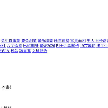
兔生肖事業
屬兔創業
屬兔職業
晚年運勢
富貴面相
男人下巴短
日柱
八字命盤
巳蛇翻身
屬蛇2026
四十九歲關卡
1977屬蛇
後半生
正西方
粉晶
讀書運
文昌顏色
一本書》