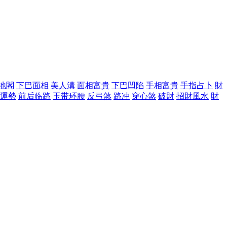
地閣
下巴面相
美人溝
面相富貴
下巴凹陷
手相富貴
手指占卜
財
運勢
前后临路
玉带环腰
反弓煞
路冲
穿心煞
破財
招財風水
財