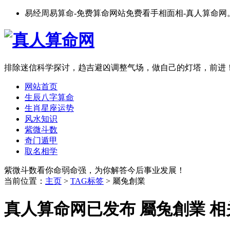
易经周易算命-免费算命网站免费看手相面相-真人算命网
排除迷信科学探讨，趋吉避凶调整气场，做自己的灯塔，前进
网站首页
生辰八字算命
生肖星座运势
风水知识
紫微斗数
奇门遁甲
取名相学
紫微斗数看你命弱命强，为你解答今后事业发展！
当前位置：
主页
>
TAG标签
> 屬兔創業
真人算命网已发布 屬兔創業 