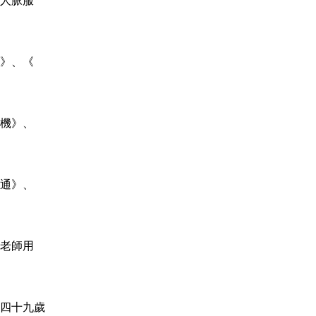
人脈服
》、《
機》、
通》、
老師用
「四十九歲