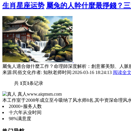
生肖星座运势
屬兔的人幹什麼最掙錢？三
屬兔人適合做什麼工作？命理師深度解析：創意審美類、人脈服務
来源:民俗文化
作者: 知秋老师
时间:2026-03-16 18:24:13
阅读全
共
1
页
1
条记录
真人
www.aiqmsm.com
本工作室于2008年成立至今吸纳了风水师8名,其中资深命理风
20000+
服务人数
十六年
从业时间
98%
满意度