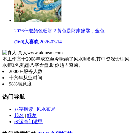
2026什麼顏色旺財？黃色是財庫鑰匙，金色
(160)人喜欢
2026-03-14
真人
www.aiqmsm.com
本工作室于2008年成立至今吸纳了风水师8名,其中资深命理风
水师3名,熟悉八字命盘,助你趋吉避凶。
20000+
服务人数
十六年
从业时间
98%
满意度
热门导航
八字解读
|
风水布局
起名
|
解梦
改运奇门遁甲