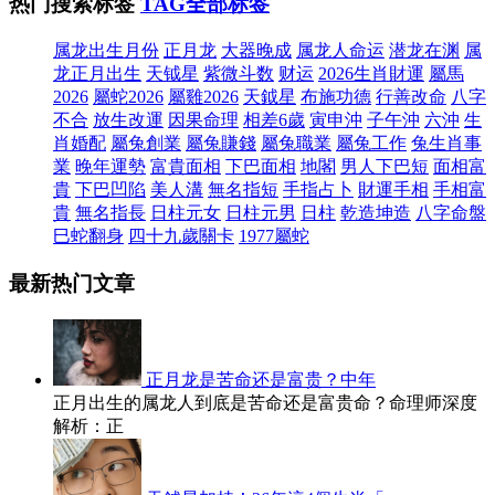
热门搜索标签
TAG全部标签
属龙出生月份
正月龙
大器晚成
属龙人命运
潜龙在渊
属
龙正月出生
天钺星
紫微斗数
财运
2026生肖財運
屬馬
2026
屬蛇2026
屬雞2026
天鉞星
布施功德
行善改命
八字
不合
放生改運
因果命理
相差6歲
寅申沖
子午沖
六沖
生
肖婚配
屬兔創業
屬兔賺錢
屬兔職業
屬兔工作
兔生肖事
業
晚年運勢
富貴面相
下巴面相
地閣
男人下巴短
面相富
貴
下巴凹陷
美人溝
無名指短
手指占卜
財運手相
手相富
貴
無名指長
日柱元女
日柱元男
日柱
乾造坤造
八字命盤
巳蛇翻身
四十九歲關卡
1977屬蛇
最新热门文章
正月龙是苦命还是富贵？中年
正月出生的属龙人到底是苦命还是富贵命？命理师深度
解析：正