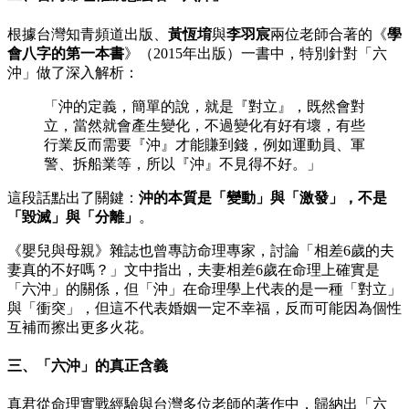
根據台灣知青頻道出版、
黃恆堉
與
李羽宸
兩位老師合著的《
學
會八字的第一本書
》（2015年出版）一書中，特別針對「六
沖」做了深入解析：
「沖的定義，簡單的說，就是『對立』，既然會對
立，當然就會產生變化，不過變化有好有壞，有些
行業反而需要『沖』才能賺到錢，例如運動員、軍
警、拆船業等，所以『沖』不見得不好。」
這段話點出了關鍵：
沖的本質是「變動」與「激發」，不是
「毀滅」與「分離」
。
《嬰兒與母親》雜誌也曾專訪命理專家，討論「相差6歲的夫
妻真的不好嗎？」文中指出，夫妻相差6歲在命理上確實是
「六沖」的關係，但「沖」在命理學上代表的是一種「對立」
與「衝突」，但這不代表婚姻一定不幸福，反而可能因為個性
互補而擦出更多火花。
三、「六沖」的真正含義
真君從命理實戰經驗與台灣多位老師的著作中，歸納出「六