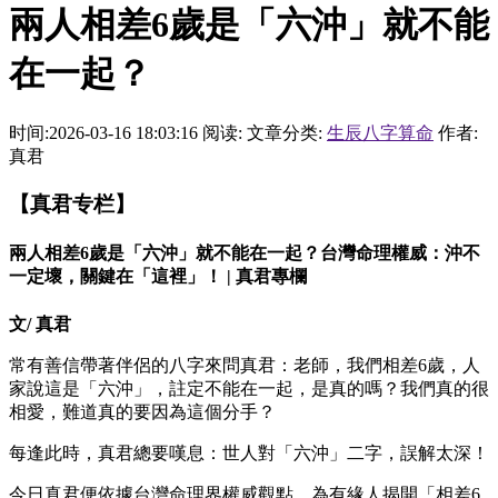
兩人相差6歲是「六沖」就不能
在一起？
时间:2026-03-16 18:03:16
阅读:
文章分类:
生辰八字算命
作者:
真君
【真君专栏】
兩人相差6歲是「六沖」就不能在一起？台灣命理權威：沖不
一定壞，關鍵在「這裡」！ | 真君專欄
文/ 真君
常有善信帶著伴侶的八字來問真君：老師，我們相差6歲，人
家說這是「六沖」，註定不能在一起，是真的嗎？我們真的很
相愛，難道真的要因為這個分手？
每逢此時，真君總要嘆息：世人對「六沖」二字，誤解太深！
今日真君便依據台灣命理界權威觀點，為有緣人揭開「相差6