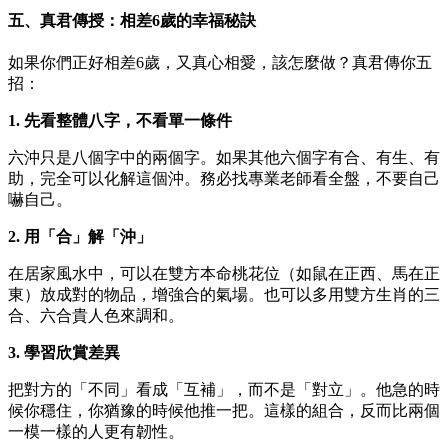
五、真君傳授：相差6歲的幸福秘訣
如果你們正好相差6歲，又真心相愛，該怎麼做？真君傳你五
招：
1. 先看整體八字，不看單一條件
六沖只是八個字中的兩個字。如果其他六個字有合、有生、有
助，完全可以化解這個沖。務必找專業老師看全盤，不要自己
嚇自己。
2. 用「合」解「沖」
在居家風水中，可以在雙方本命桃花位（如鼠在正西、馬在正
東）放成對的物品，增強合的氣場。也可以多用雙方生肖的三
合、六合貴人色來調和。
3. 學習欣賞差異
把對方的「不同」看成「互補」，而不是「對立」。他急的時
候你穩住，你猶豫的時候他推一把。這樣的組合，反而比兩個
一模一樣的人更有韌性。