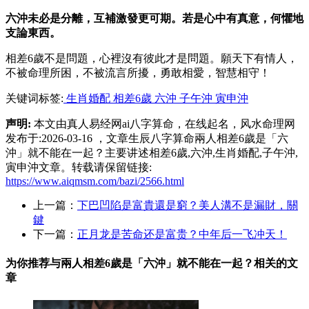
六沖未必是分離，互補激發更可期。若是心中有真意，何懼地
支論東西。
相差6歲不是問題，心裡沒有彼此才是問題。願天下有情人，
不被命理所困，不被流言所擾，勇敢相愛，智慧相守！
关键词标签:
生肖婚配
相差6歲
六沖
子午沖
寅申沖
声明:
本文由真人易经网ai八字算命，在线起名，风水命理网
发布于:2026-03-16 ，文章生辰八字算命兩人相差6歲是「六
沖」就不能在一起？主要讲述相差6歲,六沖,生肖婚配,子午沖,
寅申沖文章。转载请保留链接:
https://www.aiqmsm.com/bazi/2566.html
上一篇：
下巴凹陷是富貴還是窮？美人溝不是漏財，關
鍵
下一篇：
正月龙是苦命还是富贵？中年后一飞冲天！
为你推荐与兩人相差6歲是「六沖」就不能在一起？相关的
文
章