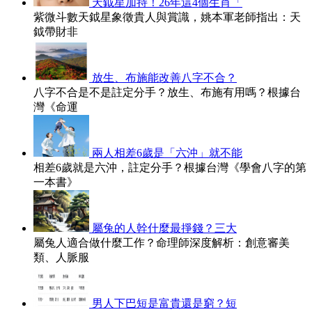
天鉞星加持！26年這4個生肖「
紫微斗數天鉞星象徵貴人與賞識，姚本軍老師指出：天
鉞帶財非
放生、布施能改善八字不合？
八字不合是不是註定分手？放生、布施有用嗎？根據台
灣《命運
兩人相差6歲是「六沖」就不能
相差6歲就是六沖，註定分手？根據台灣《學會八字的第
一本書》
屬兔的人幹什麼最掙錢？三大
屬兔人適合做什麼工作？命理師深度解析：創意審美
類、人脈服
男人下巴短是富貴還是窮？短