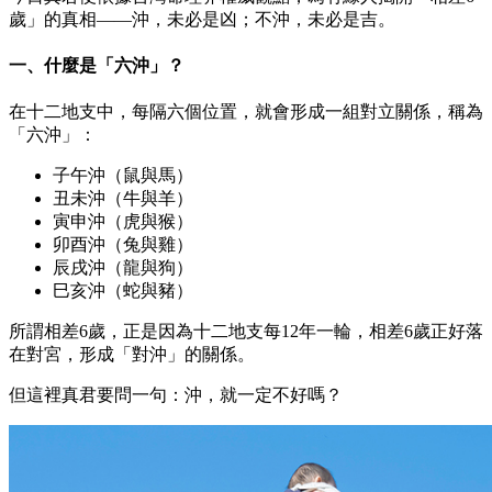
歲」的真相——沖，未必是凶；不沖，未必是吉。
一、什麼是「六沖」？
在十二地支中，每隔六個位置，就會形成一組對立關係，稱為
「六沖」：
子午沖（鼠與馬）
丑未沖（牛與羊）
寅申沖（虎與猴）
卯酉沖（兔與雞）
辰戌沖（龍與狗）
巳亥沖（蛇與豬）
所謂相差6歲，正是因為十二地支每12年一輪，相差6歲正好落
在對宮，形成「對沖」的關係。
但這裡真君要問一句：沖，就一定不好嗎？