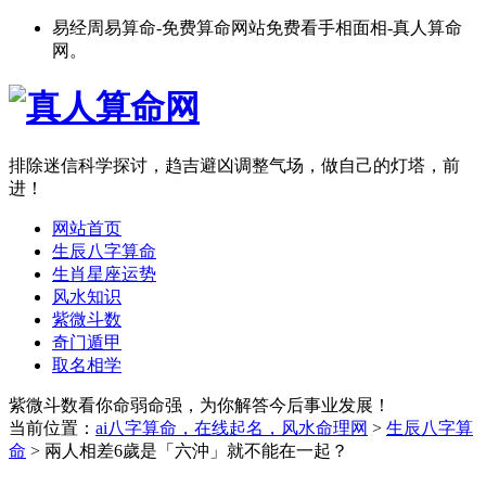
易经周易算命-免费算命网站免费看手相面相-真人算命
网。
排除迷信科学探讨，趋吉避凶调整气场，做自己的灯塔，前
进！
网站首页
生辰八字算命
生肖星座运势
风水知识
紫微斗数
奇门遁甲
取名相学
紫微斗数看你命弱命强，为你解答今后事业发展！
当前位置：
ai八字算命，在线起名，风水命理网
>
生辰八字算
命
> 兩人相差6歲是「六沖」就不能在一起？