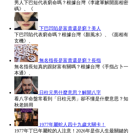
男人下巴短代表窮命嗎？根據台灣《李建軍解開面相密
碼》、《
下巴凹陷是富貴還是窮？美人
下巴凹陷代表窮命嗎？根據台灣《顏風水》、《面相有
玄機》、
無名指長是富貴還是窮？長指
無名指長短真的跟財富有關嗎？根據台灣《手指占卜一
本通》、
日柱元男什麼意思？解開八字
看八字命盤常看到「日柱元男」卻不懂是什麼意思？知
秋老師用
1977年屬蛇人四十九歲大關卡！
1977年丁巳年屬蛇的人注意！2026年是你人生最關鍵的