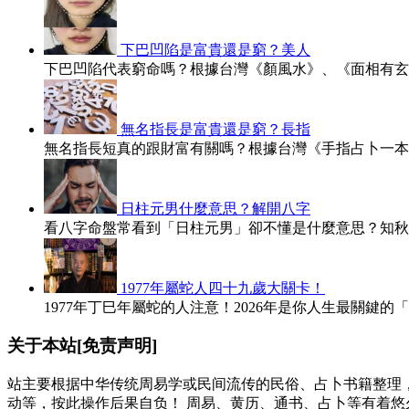
下巴凹陷是富貴還是窮？美人
下巴凹陷代表窮命嗎？根據台灣《顏風水》、《面相有玄
無名指長是富貴還是窮？長指
無名指長短真的跟財富有關嗎？根據台灣《手指占卜一本
日柱元男什麼意思？解開八字
看八字命盤常看到「日柱元男」卻不懂是什麼意思？知秋
1977年屬蛇人四十九歲大關卡！
1977年丁巳年屬蛇的人注意！2026年是你人生最關鍵的
关于本站[免责声明]
站主要根据中华传统周易学或民间流传的民俗、占卜书籍整理
动等，按此操作后果自负！ 周易、黄历、通书、占卜等有着