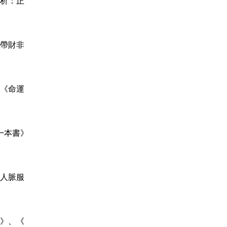
析：正
帶財非
《命運
一本書》
人脈服
》、《