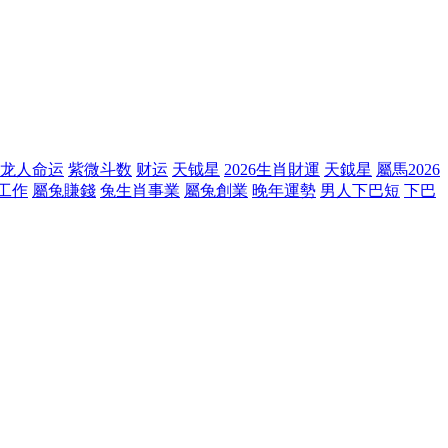
龙人命运
紫微斗数
财运
天钺星
2026生肖財運
天鉞星
屬馬2026
工作
屬兔賺錢
兔生肖事業
屬兔創業
晚年運勢
男人下巴短
下巴