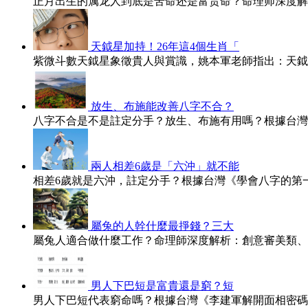
正月出生的属龙人到底是苦命还是富贵命？命理师深度解
天鉞星加持！26年這4個生肖「
紫微斗數天鉞星象徵貴人與賞識，姚本軍老師指出：天鉞
放生、布施能改善八字不合？
八字不合是不是註定分手？放生、布施有用嗎？根據台灣
兩人相差6歲是「六沖」就不能
相差6歲就是六沖，註定分手？根據台灣《學會八字的第
屬兔的人幹什麼最掙錢？三大
屬兔人適合做什麼工作？命理師深度解析：創意審美類、
男人下巴短是富貴還是窮？短
男人下巴短代表窮命嗎？根據台灣《李建軍解開面相密碼