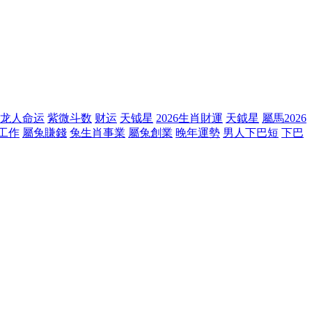
龙人命运
紫微斗数
财运
天钺星
2026生肖財運
天鉞星
屬馬2026
工作
屬兔賺錢
兔生肖事業
屬兔創業
晚年運勢
男人下巴短
下巴