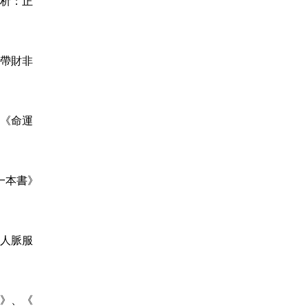
析：正
帶財非
《命運
一本書》
人脈服
》、《