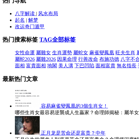
热门导航
八字解读
|
风水布局
起名
|
解梦
改运奇门遁甲
热门搜索标签
TAG全部标签
女性命運
屬雞女
生肖運勢
屬蛇女
麻雀變鳳凰
旺夫生肖
屬蛇2026
屬雞2026
因果命理
行善改命
布施功德
八字不
面相
富貴面相
地閣
美人溝
下巴凹陷
面相富貴
無名指長
最新热门文章
容易麻雀變鳳凰的3個生肖女！
哪些生肖女最容易逆襲成人生贏家？命理師揭秘：屬羊女
正月龙是苦命还是富贵？中年