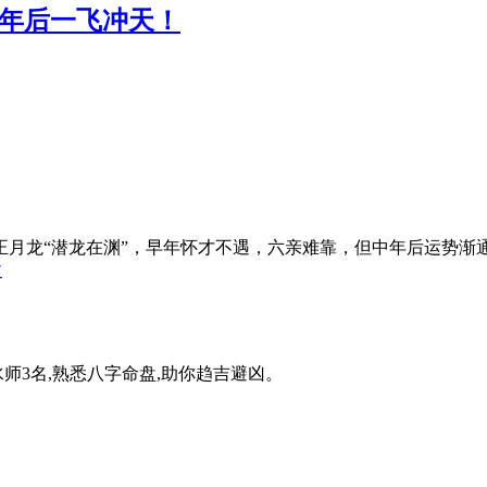
年后一飞冲天！
月龙“潜龙在渊”，早年怀才不遇，六亲难靠，但中年后运势渐通，
文
水师3名,熟悉八字命盘,助你趋吉避凶。