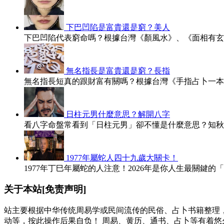
下巴凹陷是富貴還是窮？美人
下巴凹陷代表窮命嗎？根據台灣《顏風水》、《面相有玄
無名指長是富貴還是窮？長指
無名指長短真的跟財富有關嗎？根據台灣《手指占卜一本
日柱元男什麼意思？解開八字
看八字命盤常看到「日柱元男」卻不懂是什麼意思？知秋
1977年屬蛇人四十九歲大關卡！
1977年丁巳年屬蛇的人注意！2026年是你人生最關鍵的
关于本站[免责声明]
站主要根据中华传统周易学或民间流传的民俗、占卜书籍整理
动等，按此操作后果自负！ 周易、黄历、通书、占卜等有着