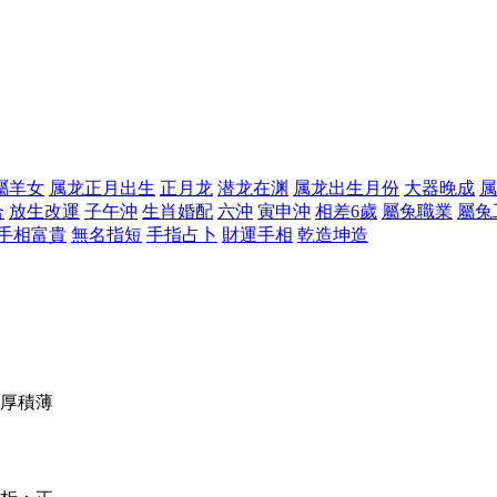
屬羊女
属龙正月出生
正月龙
潜龙在渊
属龙出生月份
大器晚成
属
合
放生改運
子午沖
生肖婚配
六沖
寅申沖
相差6歲
屬兔職業
屬兔
手相富貴
無名指短
手指占卜
財運手相
乾造坤造
厚積薄