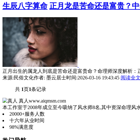
生辰八字算命
正月龙是苦命还是富贵？中
正月出生的属龙人到底是苦命还是富贵命？命理师深度解析：正
来源:民俗文化
作者: 墨云居士
时间:2026-03-16 19:43:45
阅读全
共
1
页
1
条记录
真人
www.aiqmsm.com
本工作室于2008年成立至今吸纳了风水师8名,其中资深命理风
20000+
服务人数
十六年
从业时间
98%
满意度